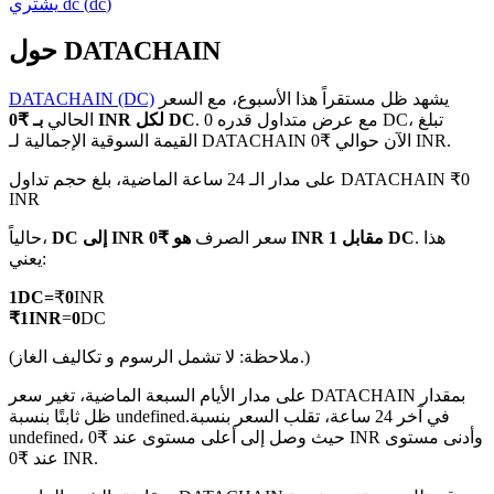
)
dc
(
dc
يشتري
حول DATACHAIN
يشهد ظل مستقراً هذا الأسبوع، مع السعر
DATACHAIN (DC)
العقود الآجلة لـ COIN-M
. مع عرض متداول قدره 0 DC، تبلغ
بـ ₹0 INR لكل DC
الحالي
القيمة السوقية الإجمالية لـ DATACHAIN الآن حوالي ₹0 INR.
العقود الآجلة للعملات المشفرة
على مدار الـ 24 ساعة الماضية، بلغ حجم تداول DATACHAIN ₹0
INR
TradFi
. هذا
هو ₹0 INR مقابل 1 DC
سعر الصرف
DC إلى INR
حالياً،
يعني:
مشتقات الأسهم والعملات الأجنبية والمعادن الثمينة والسلع
1
DC
=
₹
0
INR
₹
1
INR
=
0
DC
(ملاحظة: لا تشمل الرسوم و تكاليف الغاز.)
على مدار الأيام السبعة الماضية، تغير سعر DATACHAIN بمقدار
في آخر 24 ساعة، تقلب السعر بنسبة
ظل ثابتًا بنسبة undefined.
undefined، حيث وصل إلى أعلى مستوى عند ₹0 INR وأدنى مستوى
عند ₹0 INR.