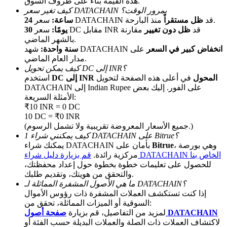
هذه القيمة بناءً على ظروف السوق.
كيف تغير سعر DATACHAIN بمرور الوقت؟
منذ البارحة.
سعر DATACHAIN قد
ظل مستقراً
24 ساعة:
سعر DC مقابل INR قد
ظل دون تغيير
مقارنة
30 يومًا:
بالشهر الماضي.
يكسب
انخفاض كبير في السعر
على
شهد DATACHAIN
سنة واحدة:
مدار العام الماضي.
كيف يمكن تحويل DC إلى INR؟
DC إلى INR المحول
في أعلى هذه الصفحة لتحويل
استخدم
DATACHAIN إلى Indian Rupee على الفور. إليك بعض
الأمثلة السريعة:
₹10 INR = 0 DC
10 DC = ₹0 INR
(جميع الأسعار المعروضة تقريبية ولا تشمل الرسوم.)
كيف يمكنني شراء 1 DATACHAIN على Bitrue؟
، وهي بورصة
Bitrue
يمكنك شراء DATACHAIN بأمان على
خنزير الطاقة
قم بزيارة دليل شراء DATACHAIN الخاص بنا
مركزية رائدة.
احصل على مكافآت تنافسية يوميًا
للحصول على تعليمات خطوة بخطوة حول إعداد محفظتك،
والتحقق من هويتك، وتقديم طلبك.
ما هي الأصول المشفرة المماثلة لـ DATACHAIN؟
إذا كنت تستكشف العملات المشفرة ذات رؤوس الأموال
السوقية أو الميزات المماثلة، تحقق من:
صفحة أصول DATACHAIN
لمزيد من التفاصيل، قم بزيارة
لاكتشاف العملات ذات الصلة والعملات البديلة حسب الفئة أو