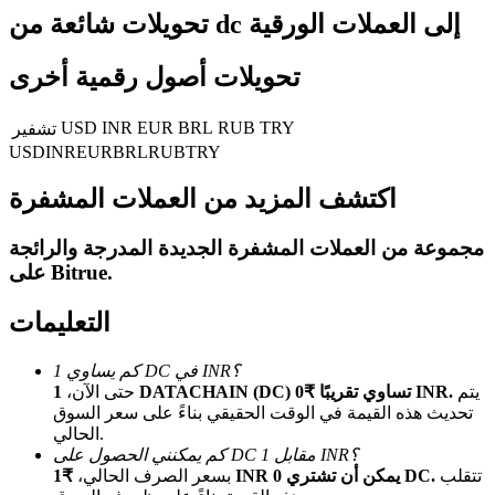
تحويلات شائعة من dc إلى العملات الورقية
تحويلات أصول رقمية أخرى
مرشد
USD
INR
EUR
BRL
RUB
TRY
تشفير
دليل المبتدئين للعقود الآجلة
USD
INR
EUR
BRL
RUB
TRY
اكتشف المزيد من العملات المشفرة
مجموعة من العملات المشفرة الجديدة المدرجة والرائجة
.
Bitrue
على
التعليمات
استراتيجيات التداول
كم يساوي 1 DC في INR؟
يتم
1 DATACHAIN (DC) تساوي تقريبًا ₹0 INR.
حتى الآن،
تعلم كيفية البقاء مربحة
تحديث هذه القيمة في الوقت الحقيقي بناءً على سعر السوق
الحالي.
كم يمكنني الحصول على DC مقابل 1 INR؟
تتقلب
₹1 INR يمكن أن تشتري 0 DC.
بسعر الصرف الحالي،