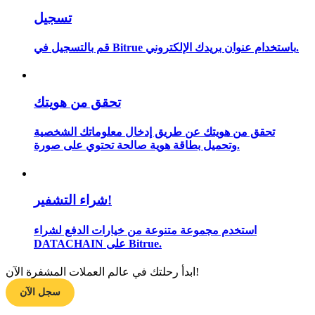
تسجيل
كن متداول نسخ
استمتع بتقاسم الأرباح وعمولات نسخ التداول
قم بالتسجيل في Bitrue باستخدام عنوان بريدك الإلكتروني.
تحقق من هويتك
تحقق من هويتك عن طريق إدخال معلوماتك الشخصية
وتحميل بطاقة هوية صالحة تحتوي على صورة.
معلومة
شراء التشفير!
تحليل البيانات الضخمة بما في ذلك المعلومات التجارية، وما
إلى ذلك.
استخدم مجموعة متنوعة من خيارات الدفع لشراء
DATACHAIN على Bitrue.
ابدأ رحلتك في عالم العملات المشفرة الآن!
سجل الآن