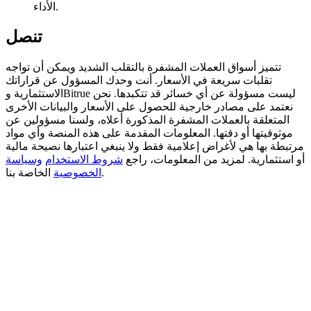
الأداء.
تنصل
التوقيع المساحي
تتميز أسواق العملات المشفرة بالتقلب الشديد ويمكن أن تواجه
تقلبات سريعة في الأسعار. أنت وحدك المسؤول عن قراراتك
عوائد عالية والوصول الفوري
الاستثمارية وBitrue ليست مسؤولة عن أي خسائر قد تتكبدها. نحن
نعتمد على مصادر خارجية للحصول على الأسعار والبيانات الأخرى
المتعلقة بالعملات المشفرة المذكورة أعلاه، ولسنا مسؤولين عن
موثوقيتها أو دقتها. المعلومات المقدمة على هذه المنصة وأي مواد
مرتبطة بها هي لأغراض إعلامية فقط ولا ينبغي اعتبارها نصيحة مالية
أو استثمارية. لمزيد من المعلومات، راجع
شروط الاستخدام
وسياسة
الخاصة بنا.
الخصوصية
Launchpool
الرهان المرن لكسب العملات الرقمية الشهيرة