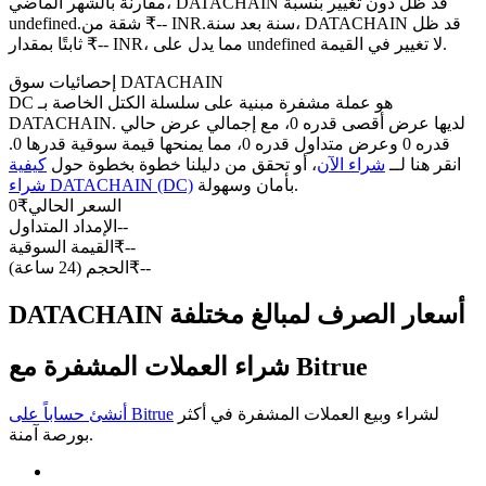
العقود الآجلة USDC
مقارنة بالشهر الماضي، DATACHAIN قد ظل دون تغيير بنسبة
سنة بعد سنة، DATACHAIN قد ظل
undefined.شقة من ₹-- INR.
العقود الآجلة باستخدام USDC كضمان
ثابتًا بمقدار ₹-- INR، مما يدل على undefined لا تغيير في القيمة.
إحصائيات سوق DATACHAIN
DC هو عملة مشفرة مبنية على سلسلة الكتل الخاصة بـ
DATACHAIN. لديها عرض أقصى قدره 0، مع إجمالي عرض حالي
قدره 0 وعرض متداول قدره 0، مما يمنحها قيمة سوقية قدرها 0.
انقر هنا لــ
شراء الآن
، أو تحقق من دليلنا خطوة بخطوة حول
كيفية
بأمان وسهولة.
شراء DATACHAIN (DC)
السعر الحالي
₹
0
--
الإمداد المتداول
--
₹
القيمة السوقية
نسخ التداول
--
₹
الحجم (24 ساعة)
انضم إلى أفضل المتداولين
DATACHAIN أسعار الصرف لمبالغ مختلفة
شراء العملات المشفرة مع Bitrue
لشراء وبيع العملات المشفرة في أكثر
أنشئ حساباً على Bitrue
بورصة آمنة.