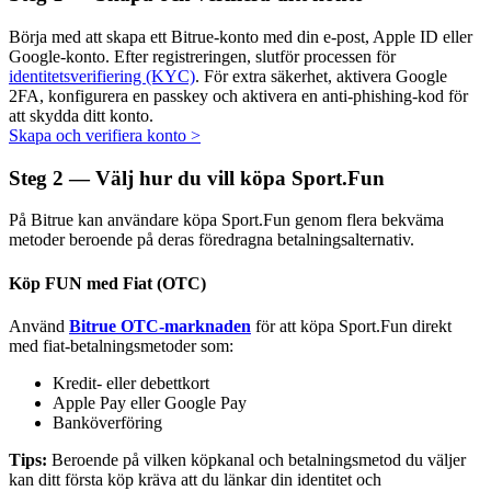
Börja med att skapa ett Bitrue-konto med din e-post, Apple ID eller
Google-konto. Efter registreringen, slutför processen för
identitetsverifiering (KYC)
. För extra säkerhet, aktivera Google
2FA, konfigurera en passkey och aktivera en anti-phishing-kod för
Auto Invest
att skydda ditt konto.
Skapa och verifiera konto
>
Ta långsiktig vinst och flexibla intressen
Steg
2 —
Välj hur du vill köpa Sport.Fun
På Bitrue kan användare köpa Sport.Fun genom flera bekväma
metoder beroende på deras föredragna betalningsalternativ.
Köp FUN med Fiat (OTC)
Använd
Bitrue OTC-marknaden
för att köpa Sport.Fun direkt
med fiat-betalningsmetoder som:
Lär dig Staking
Kredit- eller debettkort
Lär dig mer om att tjäna passiv inkomst
Apple Pay eller Google Pay
Banköverföring
Bitrue
AI
Tips:
Beroende på vilken köpkanal och betalningsmetod du väljer
kan ditt första köp kräva att du länkar din identitet och