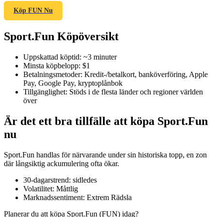
Köp FUN Nu
Sport.Fun Köpöversikt
COIN-M Futures
Uppskattad köptid
:
~3 minuter
Futures för kryptovaluta
Minsta köpbelopp
:
$1
Betalningsmetoder
:
Kredit-/betalkort, banköverföring, Apple
Pay, Google Pay, kryptoplånbok
Tillgänglighet
:
Stöds i de flesta länder och regioner världen
TradFi
över
Derivat för aktier, valuta, ädelmetaller och råvaror
Är det ett bra tillfälle att köpa Sport.Fun
nu
Sport.Fun handlas för närvarande under sin historiska topp, en zon
där långsiktig ackumulering ofta ökar.
30-dagarstrend
:
sidledes
Volatilitet
:
Måttlig
Marknadssentiment
:
Extrem Rädsla
USDC Futures
Planerar du att köpa Sport.Fun (FUN) idag?