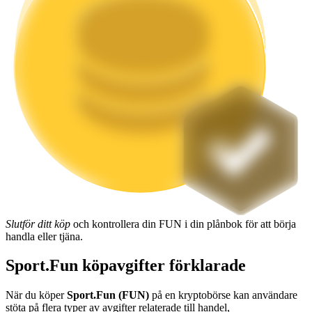
Utsättning
Hög avkastning och omedelbar tillgång
Launchpool
Flexibel insats för att tjäna populära tokens
Slutför ditt köp
och kontrollera din FUN i din plånbok för att börja
handla eller tjäna.
Sport.Fun köpavgifter förklarade
När du köper
Sport.Fun (FUN)
på en kryptobörse kan användare
stöta på flera typer av avgifter relaterade till handel,