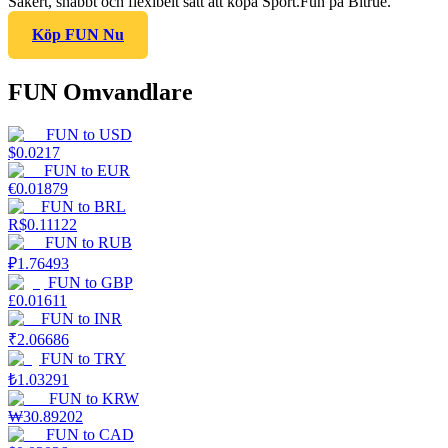
Säkert, snabbt och flexibelt sätt att köpa Sport.Fun på Bitrue.
Köp FUN Nu
FUN Omvandlare
FUN
to
USD
$
0.0217
FUN
to
EUR
€
0.01879
FUN
to
BRL
R$
0.11122
FUN
to
RUB
₽
1.76493
FUN
to
GBP
£
0.01611
FUN
to
INR
₹
2.06686
FUN
to
TRY
₺
1.03291
FUN
to
KRW
₩
30.89202
FUN
to
CAD