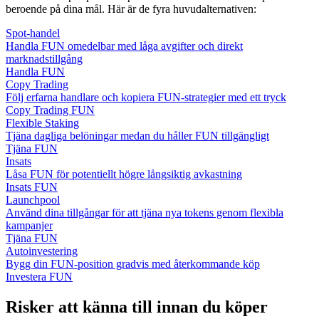
beroende på dina mål. Här är de fyra huvudalternativen:
Spot-handel
Handla FUN omedelbar med låga avgifter och direkt
marknadstillgång
Handla FUN
Copy Trading
Följ erfarna handlare och kopiera FUN-strategier med ett tryck
Copy Trading FUN
Flexible Staking
Tjäna dagliga belöningar medan du håller FUN tillgängligt
Tjäna FUN
Insats
Låsa FUN för potentiellt högre långsiktig avkastning
Insats FUN
Launchpool
Använd dina tillgångar för att tjäna nya tokens genom flexibla
kampanjer
Tjäna FUN
Autoinvestering
Bygg din FUN-position gradvis med återkommande köp
Investera FUN
Risker att känna till innan du köper