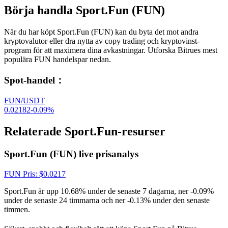
Börja handla Sport.Fun (FUN)
När du har köpt Sport.Fun (FUN) kan du byta det mot andra
kryptovalutor eller dra nytta av copy trading och kryptovinst-
program för att maximera dina avkastningar. Utforska Bitrues mest
populära FUN handelspar nedan.
Spot-handel
：
FUN/USDT
0.02182
-0.09
%
Relaterade Sport.Fun-resurser
Sport.Fun (FUN) live prisanalys
FUN
Pris
: $
0.0217
Sport.Fun är upp 10.68% under de senaste 7 dagarna, ner -0.09%
under de senaste 24 timmarna och ner -0.13% under den senaste
timmen.