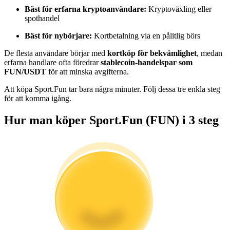
Bli en Copy Trader
Bäst för erfarna kryptoanvändare:
Kryptoväxling eller
spothandel
Njut av vinstdelning och kopieringshandelsprovisioner
Bäst för nybörjare:
Kortbetalning via en pålitlig börs
De flesta användare börjar med
kortköp för bekvämlighet
, medan
erfarna handlare ofta föredrar
stablecoin-handelspar som
FUN/USDT
för att minska avgifterna.
Att köpa Sport.Fun tar bara några minuter. Följ dessa tre enkla steg
för att komma igång.
Hur man köper Sport.Fun (FUN) i 3 steg
Information
Big data-analys inklusive handelsinformation, etc.