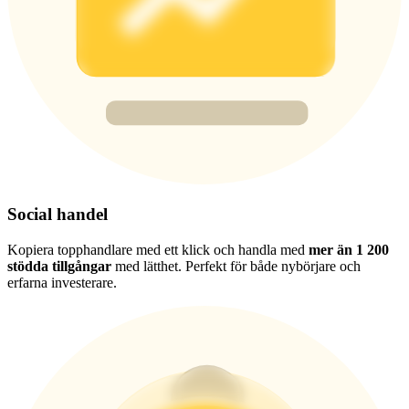
Share 500000 CASHCAT prize pool
Exclusive for BitMart Users
Register & Trade to Win 500,000 USDT
Precious Metals Trading Carnival
Social handel
Trade Gold & Silver · 33,333 USDT Bonus
Kopiera topphandlare med ett klick och handla med
mer än 1 200
stödda tillgångar
med lätthet. Perfekt för både nybörjare och
erfarna investerare.
USDT New User Exclusive 10% APR
USDT Flexible Staking | Daily Rewards