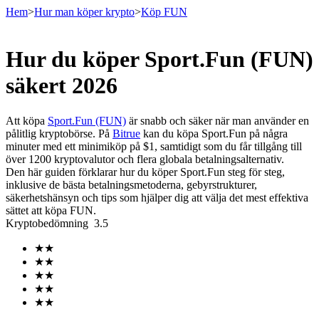
Hem
>
Hur man köper krypto
>
Köp FUN
Hur du köper Sport.Fun (FUN)
Terminer
säkert 2026
Att köpa
Sport.Fun (FUN)
är snabb och säker när man använder en
pålitlig kryptobörse. På
Bitrue
kan du köpa Sport.Fun på några
minuter med ett minimiköp på $1, samtidigt som du får tillgång till
över 1200 kryptovalutor och flera globala betalningsalternativ.
Den här guiden förklarar hur du köper Sport.Fun steg för steg,
inklusive de bästa betalningsmetoderna, gebyrstrukturer,
säkerhetshänsyn och tips som hjälper dig att välja det mest effektiva
sättet att köpa FUN.
USDT Futures
Kryptobedömning
3.5
Futures med USDT som säkerhet
★
★
★
★
★
★
★
★
★
★