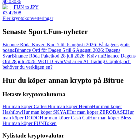
$
0.03036
FUN
to
JPY
¥
3.42608
Fler kryptokonverteringar
Senaste Sport.Fun-nyheter
Binance Röda Kuvert Kod 5 till 6 augusti 2026: Få dagens gratis
poäng
Binance Ord för Dagen 5 till 6 Augusti 2026: Dagens
Svar
Binance Röda Paketkod 28 juli 2026: Kräv nu
Binance Dagens
Ord 28 juli 2026: WOTD Svar
Vad är en AI Trading Copilot, och
behöver du verkligen en?
Hur du köper annan krypto på Bitrue
Hetaste kryptovalutorna
Hur man köper Cartesi
Hur man köper Heima
Hur man köper
Hashflow
Hur man köper SKYAI
Hur man köper ZEROBASE
Hur
man köper DODO
Hur man köper Cash Cat
Hur man köper Bless
Hur man köper FUNToken
Nylistade kryptovalutor