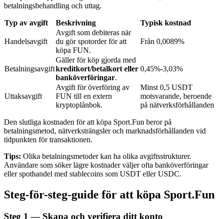
betalningsbehandling och uttag.
Typ av avgift
Beskrivning
Typisk kostnad
BTR-låsningar
Avgift som debiteras när
Handelsavgift
du gör spotorder för att
Från 0,0089%
Exklusiva investeringar för BTR-innehavare
köpa FUN.
Gäller för köp gjorda med
Betalningsavgift
kreditkort/betalkort eller
0,45%-3,03%
banköverföringar
.
Avgift för överföring av
Minst 0,5 USDT
Uttaksavgift
FUN till en extern
motsvarande, beroende
kryptoplånbok.
på nätverksförhållanden
Den slutliga kostnaden för att köpa Sport.Fun beror på
betalningsmetod, nätverksträngsler och marknadsförhållanden vid
tidpunkten för transaktionen.
Lån
Tips:
Olika betalningsmetoder kan ha olika avgiftsstrukturer.
Kryptostödd lånetjänst
Användare som söker lägre kostnader väljer ofta banköverföringar
eller spothandel med stablecoins som USDT eller USDC.
Steg-för-steg-guide för att köpa Sport.Fun
Steg
1 —
Skapa och verifiera ditt konto