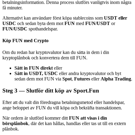
betalningsinformation. Denna process slutförs vanligtvis inom några
få minuter.
Alternativt kan användare först köpa stablecoins som
USDT eller
USDC
och sedan byta dem mot
FUN
med
FUN/USDT
or
FUN/USDC
spothandelspar.
Bitrue Partners
Köp FUN med Crypto
Om du redan har kryptovalutor kan du sätta in dem i din
kryptoplånbok och konvertera dem till FUN.
Sätt in FUN direkt
eller
Sätt in USDT, USDC
eller andra kryptovalutor och byt
sedan dem mot FUN via
Spot
,
Futures
eller
Alpha Trading
.
Steg
3 —
Slutför ditt köp av Sport.Fun
Bitrue Affiliates
Efter att du valt din föredragna betalningsmetod eller handelspar,
ange beloppet av FUN du vill köpa och bekräfta transaktionen.
Upp till 65% provision!
När ordern är slutförd kommer ditt
FUN att visas i din
börsplånbok
, där det kan hållas, handlas eller tas ut till en extern
plånbok.