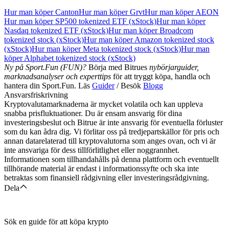
Hur man köper Canton
Hur man köper Grvt
Hur man köper AEON
Hur man köper SP500 tokenized ETF (xStock)
Hur man köper
Nasdaq tokenized ETF (xStock)
Hur man köper Broadcom
tokenized stock (xStock)
Hur man köper Amazon tokenized stock
(xStock)
Hur man köper Meta tokenized stock (xStock)
Hur man
köper Alphabet tokenized stock (xStock)
Ny på Sport.Fun (FUN)?
Börja med Bitrues
nybörjarguider,
marknadsanalyser och experttips
för att tryggt köpa, handla och
hantera din Sport.Fun. Läs
Guider
/ Besök
Blogg
Ansvarsfriskrivning
Kryptovalutamarknaderna är mycket volatila och kan uppleva
snabba prisfluktuationer. Du är ensam ansvarig för dina
investeringsbeslut och Bitrue är inte ansvarig för eventuella förluster
som du kan ådra dig. Vi förlitar oss på tredjepartskällor för pris och
annan datarelaterad till kryptovalutorna som anges ovan, och vi är
inte ansvariga för dess tillförlitlighet eller noggrannhet.
Informationen som tillhandahålls på denna plattform och eventuellt
tillhörande material är endast i informationssyfte och ska inte
betraktas som finansiell rådgivning eller investeringsrådgivning.
Dela
Sök en guide för att köpa krypto