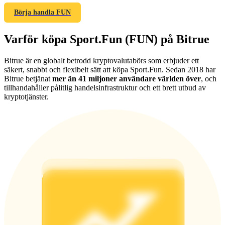
Börja handla FUN
Varför köpa Sport.Fun (FUN) på Bitrue
Hänvisning
Bitrue är en globalt betrodd kryptovalutabörs som erbjuder ett
säkert, snabbt och flexibelt sätt att köpa Sport.Fun. Sedan 2018 har
Bjud in en vän för att få kontantbelöningar
Bitrue betjänat
mer än 41 miljoner användare världen över
, och
tillhandahåller pålitlig handelsinfrastruktur och ett brett utbud av
Deposit CASHCAT & Win
kryptotjänster.
Deposit CASHCAT & Win