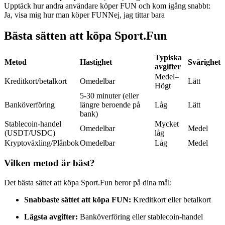
Upptäck hur andra användare köper FUN och kom igång snabbt:
Futures med USDC som säkerhet
Ja, visa mig hur man köper FUN
Nej, jag tittar bara
Bästa sätten att köpa Sport.Fun
Typiska
Metod
Hastighet
Svårighet
avgifter
Medel–
Kreditkort/betalkort
Omedelbar
Lätt
Högt
5-30 minuter (eller
Banköverföring
längre beroende på
Låg
Lätt
Kopiera Trading
bank)
Stablecoin-handel
Mycket
Omedelbar
Medel
Gå med de bästa handlarna
(USDT/USDC)
låg
Kryptoväxling/Plånbok
Omedelbar
Låg
Medel
Vilken metod är bäst?
Det bästa sättet att köpa Sport.Fun beror på dina mål:
Snabbaste sättet att köpa FUN:
Kreditkort eller betalkort
Lägsta avgifter:
Banköverföring eller stablecoin-handel