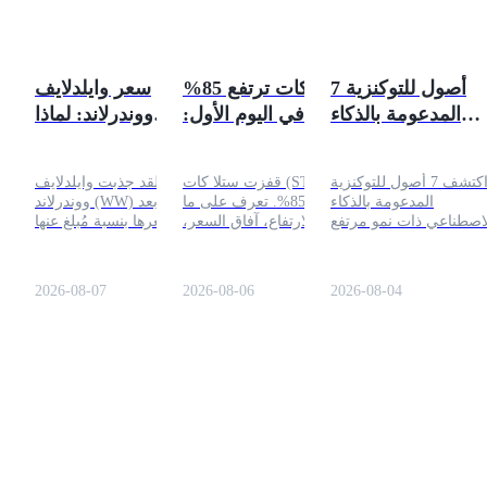
7 أصول للتوكنزية
ستلا كات ترتفع 85%
سعر وايلدلايف
المدعومة بالذكاء
في اليوم الأول:
ووندرلاند: لماذا
الاصطناعي ذات
فرصة جديدة مع
ارتفعت WW بنسبة
إمكانيات نمو كبيرة
السرد؟
1,094%؟
اكتشف 7 أصول للتوكنزية
قفزت ستلا كات (STELLA)
لقد جذبت وايلدلايف
بحلول عام 2026
المدعومة بالذكاء
بنسبة 85%. تعرف على ما
ووندرلاند (WW) الانتباه بعد
اصطناعي ذات نمو مرتفع
يحرك الارتفاع، آفاق السعر،
زيادة سعرها بنسبة مُبلغ عنها
لعام 2026، بما في ذلك
المخاطر، وما إذا كانت هذه
قدرها 1,094% على سولانا.
NVDA و TSMC. تعرف
العملة الجديدة لها إمكانيات
تشرح هذه المقالة الأسباب
على كيفية تقديم الأسهم
طويلة الأجل.
وراء الارتفاع، سرد إنقاذ
2026-08-07
2026-08-06
2026-08-04
ى السلسلة ملكية جزئية
الحياة البرية الخاص بالرمز،
حجم التداول، السيولة،
نشاط Pump.fun، عملية
الشراء والمخاطر الرئيسية.