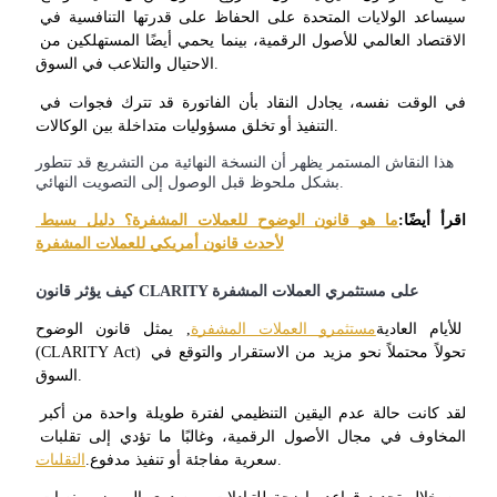
سيساعد الولايات المتحدة على الحفاظ على قدرتها التنافسية في 
الاقتصاد العالمي للأصول الرقمية، بينما يحمي أيضًا المستهلكين من 
الاحتيال والتلاعب في السوق.
يكسب
في الوقت نفسه، يجادل النقاد بأن الفاتورة قد تترك فجوات في 
التنفيذ أو تخلق مسؤوليات متداخلة بين الوكالات.
هذا النقاش المستمر يظهر أن النسخة النهائية من التشريع قد تتطور
بشكل ملحوظ قبل الوصول إلى التصويت النهائي.
اقرأ أيضًا:
ما هو قانون الوضوح للعملات المشفرة؟ دليل بسيط 
لأحدث قانون أمريكي للعملات المشفرة
كيف يؤثر قانون CLARITY على مستثمري العملات المشفرة
خنزير الطاقة
للأيام العادية
مستثمرو العملات المشفرة
, يمثل قانون الوضوح 
احصل على مكافآت تنافسية يوميًا
(CLARITY Act) تحولاً محتملاً نحو مزيد من الاستقرار والتوقع في 
السوق.
لقد كانت حالة عدم اليقين التنظيمي لفترة طويلة واحدة من أكبر 
المخاوف في مجال الأصول الرقمية، وغالبًا ما تؤدي إلى تقلبات 
.
سعرية مفاجئة أو تنفيذ مدفوع.
التقلبات