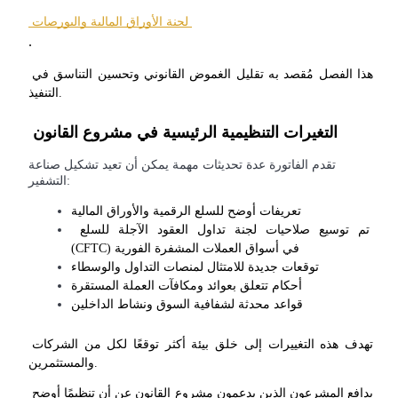
 لجنة الأوراق المالية والبورصات 
.
مرشد
هذا الفصل مُقصد به تقليل الغموض القانوني وتحسين التناسق في 
دليل المبتدئين للعقود الآجلة
التنفيذ.
 التغيرات التنظيمية الرئيسية في مشروع القانون 
تقدم الفاتورة عدة تحديثات مهمة يمكن أن تعيد تشكيل صناعة
التشفير:
تعريفات أوضح للسلع الرقمية والأوراق المالية
 تم توسيع صلاحيات لجنة تداول العقود الآجلة للسلع 
(CFTC) في أسواق العملات المشفرة الفورية 
توقعات جديدة للامتثال لمنصات التداول والوسطاء
استراتيجيات التداول
أحكام تتعلق بعوائد ومكافآت العملة المستقرة
تعلم كيفية البقاء مربحة
قواعد محدثة لشفافية السوق ونشاط الداخلين
تهدف هذه التغييرات إلى خلق بيئة أكثر توقعًا لكل من الشركات 
والمستثمرين.
يدافع المشرعون الذين يدعمون مشروع القانون عن أن تنظيمًا أوضح 