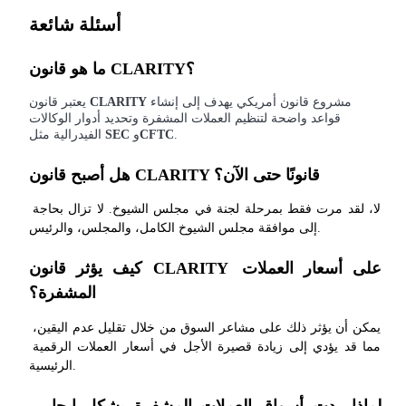
أسئلة شائعة
USDT New User Exclusive 10% APR
USDT Flexible Staking | Daily Rewards
ما هو قانون CLARITY؟
مشروع قانون أمريكي يهدف إلى إنشاء
CLARITY
يعتبر قانون
قواعد واضحة لتنظيم العملات المشفرة وتحديد أدوار الوكالات
BTC New User Exclusive: 6.5% APR
.
CFTC
و
SEC
الفيدرالية مثل
BTC Flexible Staking | Daily Rewards
هل أصبح قانون CLARITY قانونًا حتى الآن؟
لا، لقد مرت فقط بمرحلة لجنة في مجلس الشيوخ. لا تزال بحاجة 
إلى موافقة مجلس الشيوخ الكامل، والمجلس، والرئيس.
كيف يؤثر قانون CLARITY على أسعار العملات 
المشفرة؟
يمكن أن يؤثر ذلك على مشاعر السوق من خلال تقليل عدم اليقين، 
مما قد يؤدي إلى زيادة قصيرة الأجل في أسعار العملات الرقمية 
المزيد من الفعاليات
الرئيسية.
اربح الجوائز والمكافآت الحصرية
لماذا ردت أسواق العملات المشفرة بشكل إيجابي 