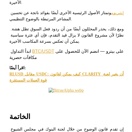
الأخيرة.
إيثيريوم
وتمتاز الأصول الرئيسية الأخرى أيضًا بفوائد ناتجة عن تحسين 
المشاعر المرتبطة بالوضوح التنظيمي.
ومع ذلك، يحذر المحللون أيضًا من أن ردود فعل السوق تظل هشة. 
نظرًا لأن مشروع القانون لا يزال قيد التقدم، فإن أي عثرة سياسية 
يمكن أن تعكس بسرعة المكاسب الأخيرة.
الإحالة
على بيترو — انضم الآن للحصول على 
BTC/USDT
 ابدأ التداول 
قم بدعوة صديق لتحصل على مكافآت نقدية
مكافآت حصرية
اقرأ أيضًا:
RLUSD مقابل USDC: كيف يمكن لقانون CLARITY أن يغير لعبة 
BTC Welcome Rewards
الخاتمة
إن تقدم قانون الوضوح من خلال لجنة البنوك في مجلس الشيوخ 
BTC Welcome Rewards