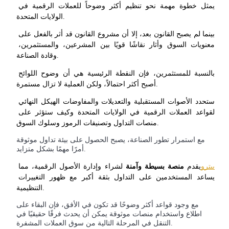
يمثل خطوة مهمة نحو تنظيم أكثر وضوحاً للعملات الرقمية في 
Deposit & Trade BTC to Share 25000 USDT prize pool!
الولايات المتحدة.
بينما لم يصبح القانون بعد، إلا أن مشروع القانون قد أثر بالفعل على 
معنويات السوق وأثار نقاشًا قويًا بين المشرعين، والمستثمرين، 
وقادة الصناعة.
Deposit CASHCAT & Win
بالنسبة للمستثمرين، فإن النقطة الرئيسية هي أن وضوح اللوائح 
Share 500000 CASHCAT prize pool
أصبح أكثر احتمالاً، ولكن العملية لا تزال مستمرة.
ستحدد الأصوات المستقبلية والتعديلات والمفاوضات الهيكل النهائي 
لقواعد العملات الرقمية في الولايات المتحدة وكيف ستؤثر على 
Exclusive for BitMart Users
منصات التداول وتصنيفات الرموز وسلوك السوق.
Register & Trade to Win 500,000 USDT
مع استمرار تطور الصناعة، يصبح الحصول على بيئة تداول موثوقة
أمرًا مهمًا بشكل متزايد.
بيترو
يقدم 
منصة بسيطة وآمنة
 لشراء وإدارة الأصول الرقمية، مما 
يساعد المستخدمين على التداول بثقة أكبر مع ظهور التغييرات 
Precious Metals Trading Carnival
التنظيمية.
Trade Gold & Silver · 33,333 USDT Bonus
مع وجود قواعد أكثر وضوحًا قد تكون في الأفق، فإن البقاء على
اطلاع واستخدام منصات موثوقة يمكن أن يحدث فرقًا حقيقيًا في
التنقل في المرحلة التالية من سوق العملات المشفرة.