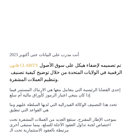
كن متداول نسخ
استمتع بتقاسم الأرباح وعمولات نسخ التداول
أنت مدرب على البيانات حتى أكتوبر 2023.
تم تصميمه لإضفاء هيكل على سوق الأصول 
قانون CLARITY
الرقمية في الولايات المتحدة من خلال توضيح كيفية تصنيف 
وتنظيم العملات المشفرة.
معلومة
إحدى القضايا الرئيسية التي يتعامل معها هي الارتباك المستمر فيما
إذا كان ينبغي اعتبار الرموز كأوراق مالية أم سلع.
تحدد هذا التصنيف الوكالة الفيدرالية التي لديها السلطة عليهم وما
هي القواعد التي تنطبق.
بموجب الإطار المقترح، ستقع العديد من العملات المشفرة تحت
اختصاص لجنة تداول العقود الآجلة للسلع، بينما ستبقى أخرى
مرتبطة بالعقود الاستثمارية تحت الـ