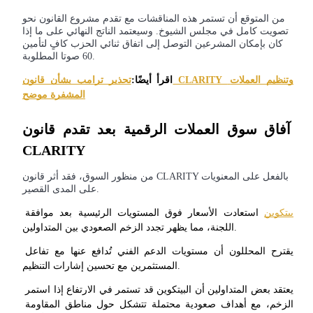
من المتوقع أن تستمر هذه المناقشات مع تقدم مشروع القانون نحو
تصويت كامل في مجلس الشيوخ. وسيعتمد الناتج النهائي على ما إذا
كان بإمكان المشرعين التوصل إلى اتفاق ثنائي الحزب كافٍ لتأمين
60 صوتا المطلوبة.
اقرأ أيضًا:
تحذير ترامب بشأن قانون CLARITY وتنظيم العملات 
المشفرة موضح
شركاء بيترو
آفاق سوق العملات الرقمية بعد تقدم قانون 
CLARITY
من منظور السوق، فقد أثر قانون CLARITY بالفعل على المعنويات
على المدى القصير.
بيتكوين
 استعادت الأسعار فوق المستويات الرئيسية بعد موافقة 
اللجنة، مما يظهر تجدد الزخم الصعودي بين المتداولين.
شركاء Bitrue
يقترح المحللون أن مستويات الدعم الفني تُدافع عنها مع تفاعل 
المستثمرين مع تحسين إشارات التنظيم.
تصل العمولات إلى 65٪!
يعتقد بعض المتداولين أن البيتكوين قد تستمر في الارتفاع إذا استمر 
الزخم، مع أهداف صعودية محتملة تتشكل حول مناطق المقاومة 