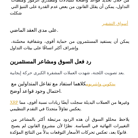
من خلال تحديد قواعد واضحة للتبادلات ومصدري الرموز ومنصات 
التداول، يمكن أن يقلل القانون من بعض عدم القدرة على التنبؤ التي 
شكلت
التوقيع المساحي
أسواق التشفير
عوائد عالية والوصول الفوري
على مدى العقد الماضي.
يمكن أن يستفيد المستثمرون من حماية أقوى، وشفافية محسّنة، 
وإشراف أكثر اتساقًا على بيئات التداول.
رد فعل السوق ومشاعر المستثمرين
بعد تصويت اللجنة، شهدت العملات المشفرة الكبرى حركة إيجابية.
كلاهما استفاد مع تفاعل المتداولين مع 
بيتكوين وإيثيريوم
احتمال وجود قواعد أوضح.
Launchpool
وغيرها من العملات البديلة سجلت أيضًا زيادات نسبة أقوى، مما 
XRP
الرهان المرن لكسب العملات الرقمية الشهيرة
يعكس تفاؤلاً متجددًا في التقدم التنظيمي.
يلاحظ محللو السوق أن هذه الردود مرتبطة أكثر بالمشاعر من 
التغييرات النهائية في السياسة. نظرًا لأن مشروع القانون لم يصبح 
قانونًا بعد، تعكس تحركات الأسعار التوقعات بدلاً من النتائج المؤكدة.