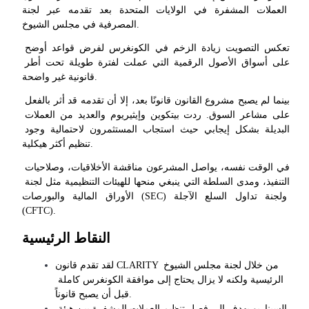
العملات المشفرة في الولايات المتحدة بعد تقدمه عبر لجنة
المصرفية في مجلس الشيوخ.
تعكس التصويت زيادة الزخم في الكونغرس لفرض قواعد أوضح 
على أسواق الأصول الرقمية التي عملت لفترة طويلة تحت أطر 
العقود الآجلة لـ COIN-M
قانونية غير واضحة.
العقود الآجلة للعملات المشفرة
بينما لم يصبح مشروع القانون قانونًا بعد، إلا أن تقدمه قد أثر بالفعل 
على مشاعر السوق. ردت بيتكوين وإيثيريوم والعديد من العملات 
البديلة بشكل إيجابي حيث استجاب المستثمرون لاحتمالية وجود 
TradFi
تنظيم أكثر هيكلية.
مشتقات الأسهم والعملات الأجنبية والمعادن الثمينة والسلع
في الوقت نفسه، يواصل المشرعون مناقشة الأخلاقيات، وصلاحيات 
التنفيذ، ومدى السلطة التي ينبغي منحها للهيئات التنظيمية مثل لجنة 
الأوراق المالية والبورصات (SEC) ولجنة تداول السلع الآجلة 
(CFTC).
النقاط الرئيسية
لقد تقدم قانون CLARITY من خلال لجنة مجلس الشيوخ 
الرئيسية ولكنه لا يزال يحتاج إلى موافقة الكونغرس كاملة 
قبل أن يصبح قانوناً.
السيناريو يهدف إلى فصل تنظيم العملات المشفرة بين هيئة 