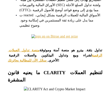
العقود الآجلة USDC
الأوراق المالية والبورصات (SEC) ولجنة تداول السلع الآجلة 
العقود الآجلة باستخدام USDC كضمان
(CFTC)، مما يؤدي إلى وضع قواعد أوضح للأصول الرقمية.
ت reacted الأسواق المالية للعملات الرقمية بشكل إيجابي، 
مما يدل على زيادة ثقة المستثمرين في إمكانية وجود 
وضوح تنظيمي.
تداول بثقة. بيترو هو منصة آمنة وموثوقة
منصة تداول العملات 
الرقمية
لشراء وبيع وتداول البيتكوين والعملات الرقمية 
نسخ التداول
!
الأخرى.
 سجّل الآن للمطالبة بجائزتك
انضم إلى أفضل المتداولين
ما يعنيه قانون CLARITY لتنظيم العملات 
المشفرة