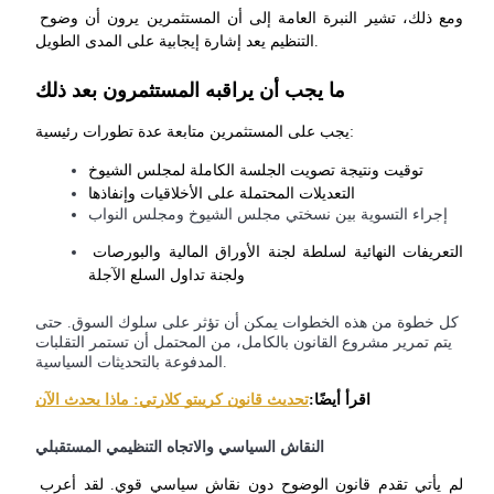
ومع ذلك، تشير النبرة العامة إلى أن المستثمرين يرون أن وضوح 
التنظيم يعد إشارة إيجابية على المدى الطويل.
ما يجب أن يراقبه المستثمرون بعد ذلك
عمليات احتجاز BTR
يجب على المستثمرين متابعة عدة تطورات رئيسية:
استثمارات حصرية لحاملي BTR
توقيت ونتيجة تصويت الجلسة الكاملة لمجلس الشيوخ
التعديلات المحتملة على الأخلاقيات وإنفاذها
إجراء التسوية بين نسختي مجلس الشيوخ ومجلس النواب
التعريفات النهائية لسلطة لجنة الأوراق المالية والبورصات 
ولجنة تداول السلع الآجلة
كل خطوة من هذه الخطوات يمكن أن تؤثر على سلوك السوق. حتى
يتم تمرير مشروع القانون بالكامل، من المحتمل أن تستمر التقلبات
المدفوعة بالتحديثات السياسية.
القروض
اقرأ أيضًا:
تحديث قانون كريبتو كلارتي: ماذا يحدث الآن
خدمة الاقتراض المدعومة بالعملات المشفرة
النقاش السياسي والاتجاه التنظيمي المستقبلي
لم يأتي تقدم قانون الوضوح دون نقاش سياسي قوي. لقد أعرب 