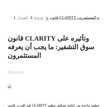
>
مدونة
>
المنزل
العقود الآجلة
قانون CLARITY وتأثيره على
سوق التشفير: ما يجب أن يعرفه
المستثمرون
2026-05-19
العقود الآجلة USDT
العقود الآجلة باستخدام USDT كضمان
لقد اقترب قانون CLARITY خطوة واحدة من إعادة تشكيل تنظيم