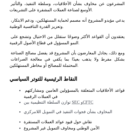
المشرعون عن مخاوف بشأن الأخلاقيات، وسلطة التنفيذ، والتأثير 
الأوسع لصناعة العملات المشفرة على التشريعات.
يدعي مؤيدو المشروع أنه مصمم لحماية المستهلكين، ودعم الابتكار، 
وتعزيز القدرة التنافسية الوطنية.
الاستثمار التلقائي
يعتقدون أن القواعد الأكثر وضوحًا ستقلل من الاحتيال وتشجع على 
النمو المسؤول في قطاع الأصول الرقمية.
احصل على أرباح طويلة الأجل وفوائد مرنة
ومع ذلك، يجادل المعارضون بأن المشروع قد يفضل مصالح الصناعة 
بشكل مفرط ولا يذهب بعيدًا بما يكفي في معالجة الصراعات 
المحتملة للمصالح أو مخاطر المستهلكين.
النقاط الرئيسية للتوتر السياسي
قواعد الأخلاقيات المتعلقة بالمسؤولين العامين ومشاركتهم 
في العملات الرقمية
CFTC
و
SEC
توازن السلطة التنظيمية بين
تعلم الستاكينغ
المخاوف بشأن فجوات التنفيذ في التمويل اللامركزي
تعرف على كيفية كسب الدخل السلبي
نقاش حول قيود عوائد العملات المستقرة
الأمن الوطني ومخاوف التمويل غير المشروع
Bitrue
AI